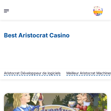
Best Aristocrat Casino
Aristocrat Développeur de logiciels
Meilleur Aristocrat Machine