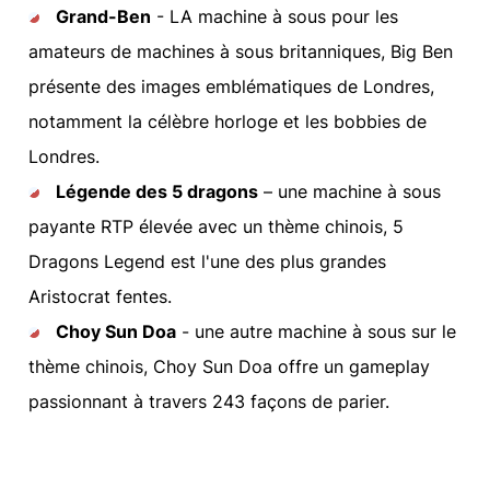
Grand-Ben
- LA machine à sous pour les
amateurs de machines à sous britanniques, Big Ben
présente des images emblématiques de Londres,
notamment la célèbre horloge et les bobbies de
Londres.
Légende des 5 dragons
– une machine à sous
payante RTP élevée avec un thème chinois, 5
Dragons Legend est l'une des plus grandes
Aristocrat fentes.
Choy Sun Doa
- une autre machine à sous sur le
thème chinois, Choy Sun Doa offre un gameplay
passionnant à travers 243 façons de parier.