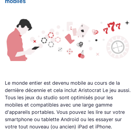
mobiles
Le monde entier est devenu mobile au cours de la
dernière décennie et cela inclut Aristocrat Le jeu aussi.
Tous les jeux du studio sont optimisés pour les
mobiles et compatibles avec une large gamme
d'appareils portables. Vous pouvez les lire sur votre
smartphone ou tablette Android ou les essayer sur
votre tout nouveau (ou ancien) iPad et iPhone.