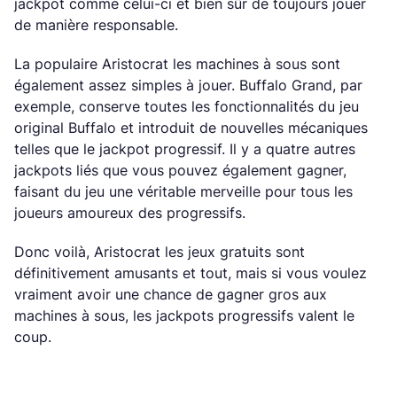
jackpot comme celui-ci et bien sûr de toujours jouer
de manière responsable.
La populaire Aristocrat les machines à sous sont
également assez simples à jouer. Buffalo Grand, par
exemple, conserve toutes les fonctionnalités du jeu
original Buffalo et introduit de nouvelles mécaniques
telles que le jackpot progressif. Il y a quatre autres
jackpots liés que vous pouvez également gagner,
faisant du jeu une véritable merveille pour tous les
joueurs amoureux des progressifs.
Donc voilà, Aristocrat les jeux gratuits sont
définitivement amusants et tout, mais si vous voulez
vraiment avoir une chance de gagner gros aux
machines à sous, les jackpots progressifs valent le
coup.