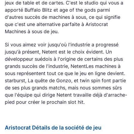
jeux de table et de cartes. C'est le studio qui vous a
apporté Buffalo Blitz et age of the gods parmi
d'autres succès de machines à sous, ce qui signifie
que c'est une alternative parfaite à Aristocrat
Machines à sous de jeu.
Si vous aimez voir jusqu'où l'industrie a progressé
jusqu'à présent, Netent est le choix évident. Un
développeur suédois à l'origine de certains des plus
grands succès de l'industrie, NetentLes machines à
sous représentent tout ce que le jeu en ligne devient.
starburst, La quête de Gonzo, et twin spin font partie
de ses plus grands matchs, mais nous sommes sûrs
que l'équipe qui dirige Netent travaille déjà d'arrache-
pied pour créer le prochain slot hit.
Aristocrat Détails de la société de jeu