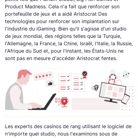
Product Madness. Cela n'a fait que renforcer son
portefeuille de jeux et a aidé Aristocrat Des
technologies pour renforcer son implantation sur
l'industrie du iGaming. Bien qu'il s'agisse d'un studio
de jeux mondial, des régions telles que la Turquie,
l'Allemagne, la France, la Chine, Israël, l'Italie, la Russie,
l'Afrique du Sud et, pour l'instant, les États-Unis ne
sont pas en mesure d'accéder Aristocrat fentes.
Les experts des casinos de rang utilisant le logiciel de
n'importe quel studio, nous l'examinons sous de