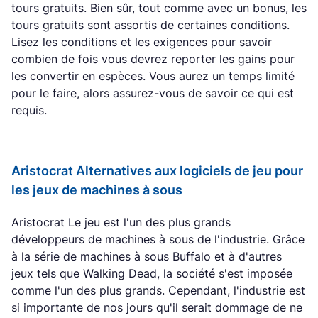
tours gratuits. Bien sûr, tout comme avec un bonus, les
tours gratuits sont assortis de certaines conditions.
Lisez les conditions et les exigences pour savoir
combien de fois vous devrez reporter les gains pour
les convertir en espèces. Vous aurez un temps limité
pour le faire, alors assurez-vous de savoir ce qui est
requis.
Aristocrat Alternatives aux logiciels de jeu pour
les jeux de machines à sous
Aristocrat Le jeu est l'un des plus grands
développeurs de machines à sous de l'industrie. Grâce
à la série de machines à sous Buffalo et à d'autres
jeux tels que Walking Dead, la société s'est imposée
comme l'un des plus grands. Cependant, l'industrie est
si importante de nos jours qu'il serait dommage de ne