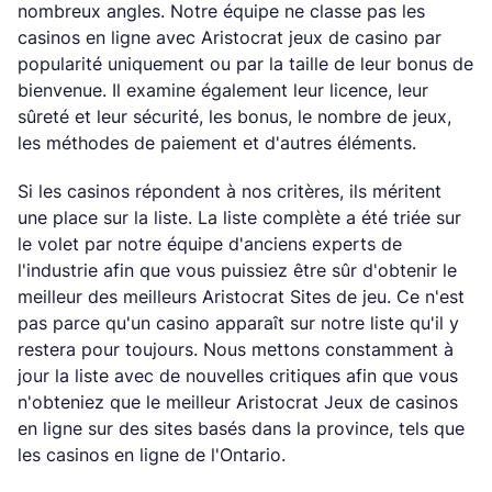
nombreux angles. Notre équipe ne classe pas les
casinos en ligne avec Aristocrat jeux de casino par
popularité uniquement ou par la taille de leur bonus de
bienvenue. Il examine également leur licence, leur
sûreté et leur sécurité, les bonus, le nombre de jeux,
les méthodes de paiement et d'autres éléments.
Si les casinos répondent à nos critères, ils méritent
une place sur la liste. La liste complète a été triée sur
le volet par notre équipe d'anciens experts de
l'industrie afin que vous puissiez être sûr d'obtenir le
meilleur des meilleurs Aristocrat Sites de jeu. Ce n'est
pas parce qu'un casino apparaît sur notre liste qu'il y
restera pour toujours. Nous mettons constamment à
jour la liste avec de nouvelles critiques afin que vous
n'obteniez que le meilleur Aristocrat Jeux de casinos
en ligne sur des sites basés dans la province, tels que
les casinos en ligne de l'Ontario.