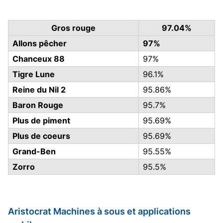
Gros rouge
97.04%
Allons pêcher
97%
Chanceux 88
97%
Tigre Lune
96.1%
Reine du Nil 2
95.86%
Baron Rouge
95.7%
Plus de piment
95.69%
Plus de coeurs
95.69%
Grand-Ben
95.55%
Zorro
95.5%
Aristocrat Machines à sous et applications