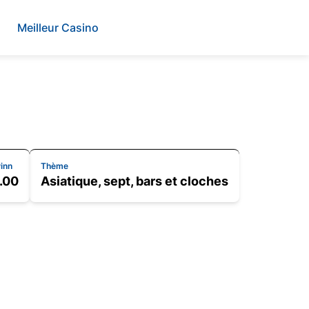
Meilleur Casino
inn
Thème
.00
Asiatique, sept, bars et cloches