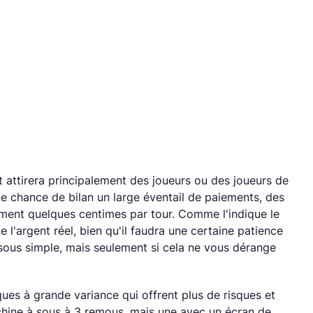
 attirera principalement des joueurs ou des joueurs de
une chance de bilan un large éventail de paiements, des
ment quelques centimes par tour. Comme l'indique le
l'argent réel, bien qu'il faudra une certaine patience
 sous simple, mais seulement si cela ne vous dérange
ues à grande variance qui offrent plus de risques et
chine à sous à 3 remous, mais une avec un écran de