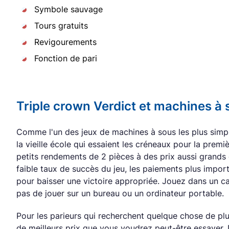
Symbole sauvage
Tours gratuits
Revigourements
Fonction de pari
triple crown Verdict et machines à 
Comme l'un des jeux de machines à sous les plus simple
la vieille école qui essaient les créneaux pour la prem
petits rendements de 2 pièces à des prix aussi grand
faible taux de succès du jeu, les paiements plus import
pour baisser une victoire appropriée. Jouez dans un c
pas de jouer sur un bureau ou un ordinateur portable.
Pour les parieurs qui recherchent quelque chose de plu
de meilleurs prix que vous voudrez peut-être essayer.