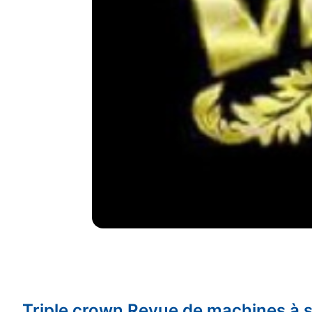
triple crown Revue de machines à s