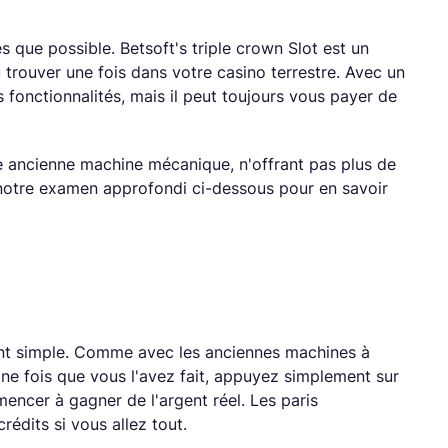
 que possible. Betsoft's triple crown Slot est un
trouver une fois dans votre casino terrestre. Avec un
 fonctionnalités, mais il peut toujours vous payer de
une ancienne machine mécanique, n'offrant pas plus de
z notre examen approfondi ci-dessous pour en savoir
ment simple. Comme avec les anciennes machines à
 Une fois que vous l'avez fait, appuyez simplement sur
encer à gagner de l'argent réel. Les paris
rédits si vous allez tout.