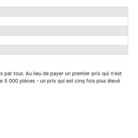
 par tour. Au lieu de payer un premier prix qui n'est
 5 000 pièces - un prix qui est cinq fois plus élevé