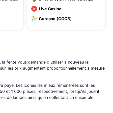
, EUR
USDT, XMR, DASH
Live Casino
Curaçao (CGCB)
 la fente vous demande d'utiliser à nouveau le
n sûr, les prix augmentent proportionnellement à mesure
re payé. Les icônes les mieux rémunérées sont les
0 et 1 000 pièces, respectivement, lorsqu'ils jouent
nes de lampes ainsi qu'en collectant un ensemble