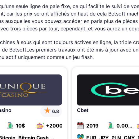
u'une seule ligne de paie fixe, ce qui facilite le suivi de v
, car les prix seront affichés en haut de cela Betsoft mac
entes auxquelles vous pouvez accéder en paris plus de pièce
vec trois pièces par tour, cependant, et vous aurez un coup
es à sous qui sont toujours actives en ligne, la triple cr
s de BetsoftLes premiers travaux ont été mis à jour avec un
enu actif uniquement comme un jeu flash.
asino
Cbet
6.8
10$
+2000
2019
0.00015
BTC
Bitcoin, Bitcoin Cash,
EUR, JPY, PLN, CNY, 