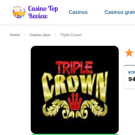
Casinos
Casinos grat
Home
Casino Jeux
Triple Crown
RT
9