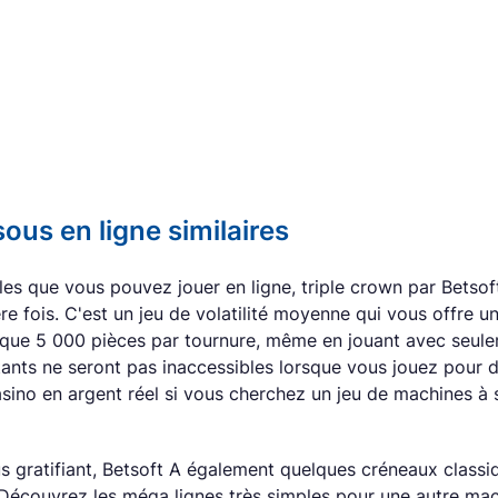
sous en ligne similaires
s que vous pouvez jouer en ligne, triple crown par Betsoft
ière fois. C'est un jeu de volatilité moyenne qui vous offre 
s que 5 000 pièces par tournure, même en jouant avec seule
ants ne seront pas inaccessibles lorsque vous jouez pour de 
asino en argent réel si vous cherchez un jeu de machines à
s gratifiant, Betsoft A également quelques créneaux classiq
 Découvrez les méga lignes très simples pour une autre ma