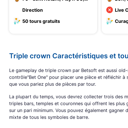
Evolution Gaming
Ether
Direction
Live 
50 tours gratuits
Cura
triple crown Caractéristiques et to
Le gameplay de triple crown par Betsoft est aussi old-
contrôle"Bet One" pour placer une pièce et réfléchir à
que vous pariez plus de pièces par tour.
La plupart du temps, vous devrez collecter trois des 
triples bars, temples et couronnes qui offrent les plu
sur un pari minimum. Vous pouvez également gagner de
mixte de tous les symboles de barre.