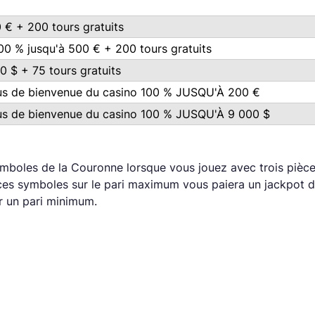
 € + 200 tours gratuits
00 % jusqu'à 500 € + 200 tours gratuits
0 $ + 75 tours gratuits
s de bienvenue du casino 100 % JUSQU'À 200 €
s de bienvenue du casino 100 % JUSQU'À 9 000 $
symboles de la Couronne lorsque vous jouez avec trois pièces
 ces symboles sur le pari maximum vous paiera un jackpot de
r un pari minimum.