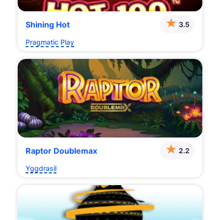
Shining Hot
3.5
Pragmatic Play
Raptor Doublemax
2.2
Yggdrasil