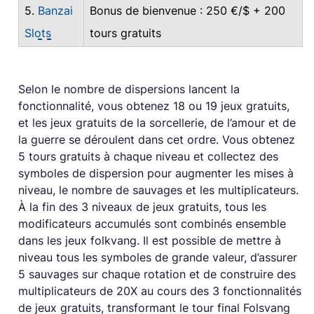
5.
Banzai
Bonus de bienvenue : 250 €/$ + 200
Slots
tours gratuits
Selon le nombre de dispersions lancent la
fonctionnalité, vous obtenez 18 ou 19 jeux gratuits,
et les jeux gratuits de la sorcellerie, de l’amour et de
la guerre se déroulent dans cet ordre. Vous obtenez
5 tours gratuits à chaque niveau et collectez des
symboles de dispersion pour augmenter les mises à
niveau, le nombre de sauvages et les multiplicateurs.
À la fin des 3 niveaux de jeux gratuits, tous les
modificateurs accumulés sont combinés ensemble
dans les jeux folkvang. Il est possible de mettre à
niveau tous les symboles de grande valeur, d’assurer
5 sauvages sur chaque rotation et de construire des
multiplicateurs de 20X au cours des 3 fonctionnalités
de jeux gratuits, transformant le tour final Folsvang