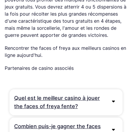
jeux gratuits. Vous devrez atterrir 4 ou 5 dispersions à
la fois pour récolter les plus grandes récompenses
d'une caractéristique des tours gratuits en 4 étapes,
mais même la sorcellerie, l'amour et les rondes de
guerre peuvent apporter de grandes victoires.
Rencontrer the faces of freya aux meilleurs casinos en
ligne aujourd'hui.
Partenaires de casino associés
Quel est le meilleur casino à jouer
the faces of freya fente?
Combien puis-je gagner the faces