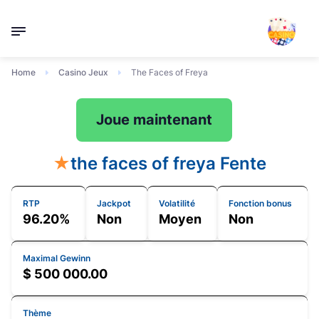
Home
Casino Jeux
The Faces of Freya
Joue maintenant
the faces of freya Fente
RTP
Jackpot
Volatilité
Fonction bonus
96.20%
Non
Moyen
Non
Maximal Gewinn
$ 500 000.00
Thème