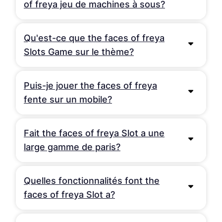
of freya jeu de machines à sous?
Qu'est-ce que the faces of freya
Slots Game sur le thème?
Puis-je jouer the faces of freya
fente sur un mobile?
Fait the faces of freya Slot a une
large gamme de paris?
Quelles fonctionnalités font the
faces of freya Slot a?