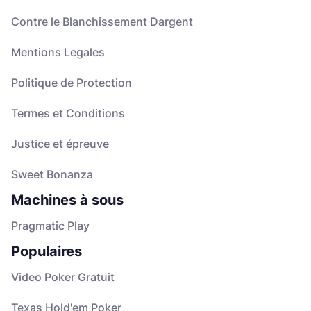
Contre le Blanchissement Dargent
Mentions Legales
Politique de Protection
Termes et Conditions
Justice et épreuve
Sweet Bonanza
Machines à sous
Pragmatic Play
Populaires
Video Poker Gratuit
Texas Hold'em Poker