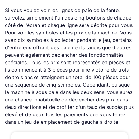
Si vous voulez voir les lignes de paie de la fente,
survolez simplement l'un des cinq boutons de chaque
côté de l'écran et chaque ligne sera décrite pour vous.
Pour voir les symboles et les prix de la machine. Vous
avez dix symboles à collecter pendant le jeu, certains
d'entre eux offrant des paiements tandis que d'autres
peuvent également déclencher des fonctionnalités
spéciales. Tous les prix sont représentés en pièces et
ils commencent à 3 pièces pour une victoire de trois
de trois ans et atteignent un total de 100 pièces pour
une séquence de cinq symboles. Cependant, puisque
la machine à sous paie dans les deux sens, vous aurez
une chance inhabituelle de déclencher des prix dans
deux directions et de profiter d'un taux de succès plus
élevé et de deux fois les paiements que vous feriez
dans un jeu de emplacement de gauche à droite.