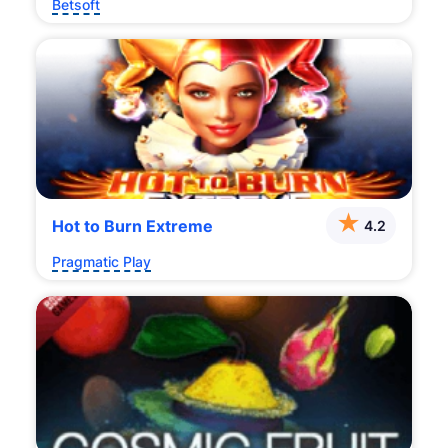
Betsoft
Hot to Burn Extreme
4.2
Pragmatic Play