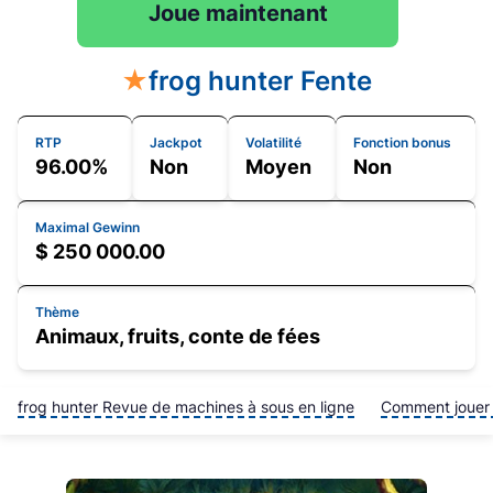
Joue maintenant
frog hunter Fente
RTP
Jackpot
Volatilité
Fonction bonus
96.00%
Non
Moyen
Non
Maximal Gewinn
$ 250 000.00
Thème
Animaux, fruits, conte de fées
frog hunter Revue de machines à sous en ligne
Comment jouer 