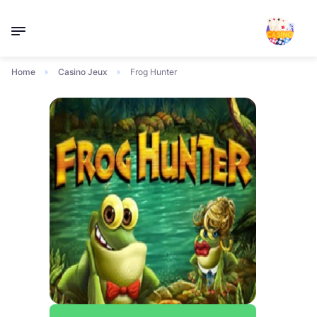
Home
Casino Jeux
Frog Hunter