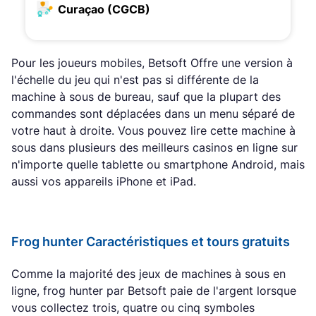
Curaçao (CGCB)
Pour les joueurs mobiles, Betsoft Offre une version à
l'échelle du jeu qui n'est pas si différente de la
machine à sous de bureau, sauf que la plupart des
commandes sont déplacées dans un menu séparé de
votre haut à droite. Vous pouvez lire cette machine à
sous dans plusieurs des meilleurs casinos en ligne sur
n'importe quelle tablette ou smartphone Android, mais
aussi vos appareils iPhone et iPad.
frog hunter Caractéristiques et tours gratuits
Comme la majorité des jeux de machines à sous en
ligne, frog hunter par Betsoft paie de l'argent lorsque
vous collectez trois, quatre ou cinq symboles