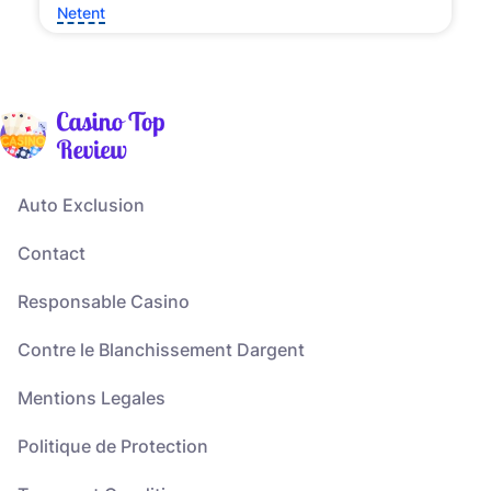
Netent
Auto Exclusion
Сontact
Responsable Casino
Contre le Blanchissement Dargent
Mentions Legales
Politique de Protection