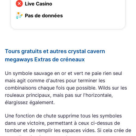
Live Casino
Pas de données
Tours gratuits et autres crystal cavern
megaways Extras de créneaux
Un symbole sauvage en or et vert ne paie rien seul
mais agit comme d'autres pour terminer les
combinaisons chaque fois que possible. Wilds sur les
rouleaux principaux, mais pas sur l'horizontale,
élargissez également.
Une fonction de chute supprime tous les symboles
dans une victoire, permettant à ceux ci-dessus de
tomber et de remplir les espaces vides. Si cela crée de