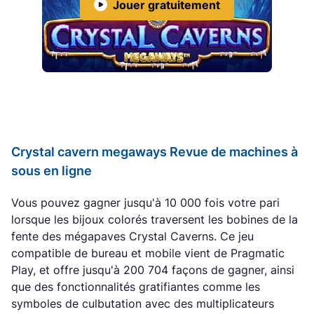
Jouer gratuitement
crystal cavern megaways Revue de machines à
sous en ligne
Vous pouvez gagner jusqu'à 10 000 fois votre pari
lorsque les bijoux colorés traversent les bobines de la
fente des mégapaves Crystal Caverns. Ce jeu
compatible de bureau et mobile vient de Pragmatic
Play, et offre jusqu'à 200 704 façons de gagner, ainsi
que des fonctionnalités gratifiantes comme les
symboles de culbutation avec des multiplicateurs