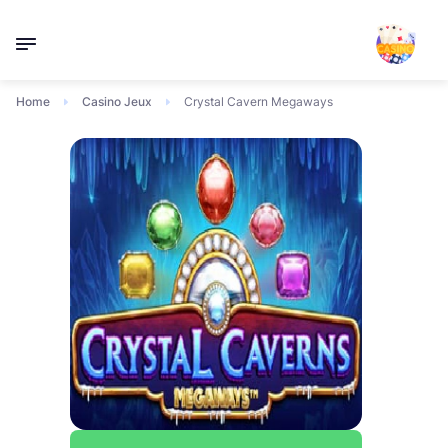
Home
Casino Jeux
Crystal Cavern Megaways