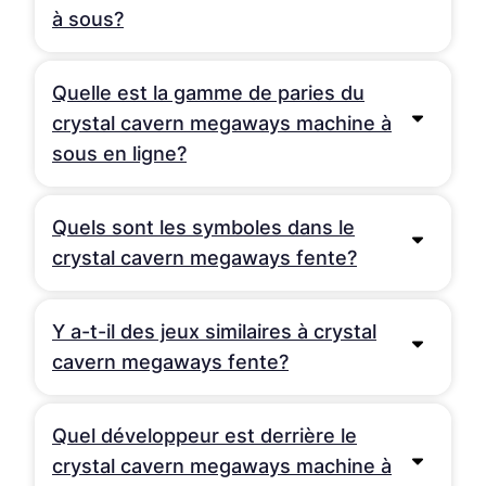
à sous?
Quelle est la gamme de paries du
crystal cavern megaways machine à
sous en ligne?
Quels sont les symboles dans le
crystal cavern megaways fente?
Y a-t-il des jeux similaires à crystal
cavern megaways fente?
Quel développeur est derrière le
crystal cavern megaways machine à