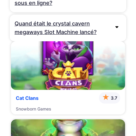
sous en ligne?
Quand était le crystal cavern
megaways Slot Machine lancé?
Cat Clans
3.7
Snowborn Games