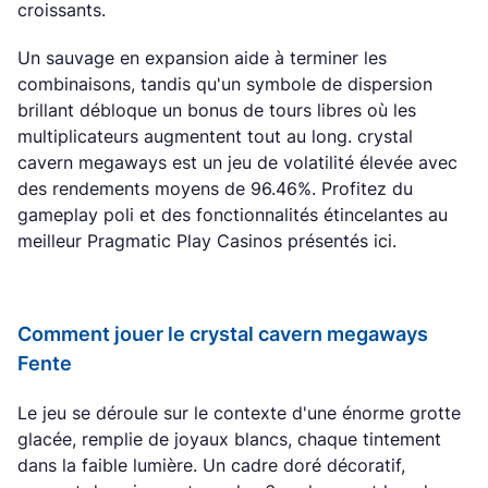
croissants.
Un sauvage en expansion aide à terminer les
combinaisons, tandis qu'un symbole de dispersion
brillant débloque un bonus de tours libres où les
multiplicateurs augmentent tout au long. crystal
cavern megaways est un jeu de volatilité élevée avec
des rendements moyens de 96.46%. Profitez du
gameplay poli et des fonctionnalités étincelantes au
meilleur Pragmatic Play Casinos présentés ici.
Comment jouer le crystal cavern megaways
Fente
Le jeu se déroule sur le contexte d'une énorme grotte
glacée, remplie de joyaux blancs, chaque tintement
dans la faible lumière. Un cadre doré décoratif,