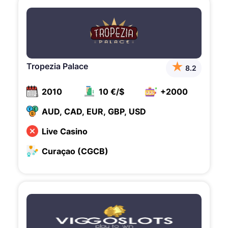
Tropezia Palace
8.2
2010
10 €/$
+2000
AUD, CAD, EUR, GBP, USD
Live Casino
Curaçao (CGCB)