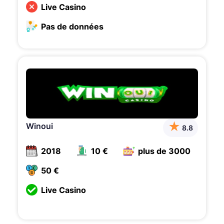
Live Casino
Pas de données
Winoui
8.8
2018
10 €
plus de 3000
50 €
Live Casino