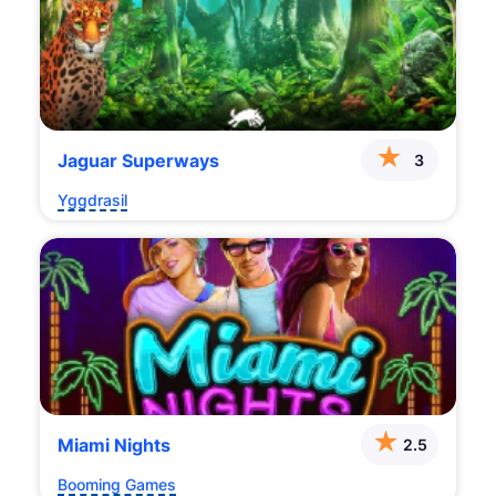
Jaguar Superways
3
Yggdrasil
Miami Nights
2.5
Booming Games