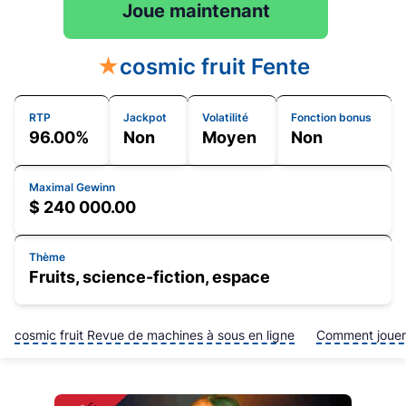
Joue maintenant
cosmic fruit Fente
RTP
Jackpot
Volatilité
Fonction bonus
96.00%
Non
Moyen
Non
Maximal Gewinn
$ 240 000.00
Thème
Fruits, science-fiction, espace
cosmic fruit Revue de machines à sous en ligne
Comment jouer 