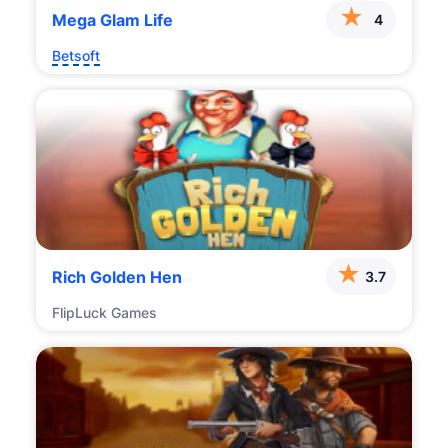
Mega Glam Life
4
Betsoft
Rich Golden Hen
3.7
FlipLuck Games