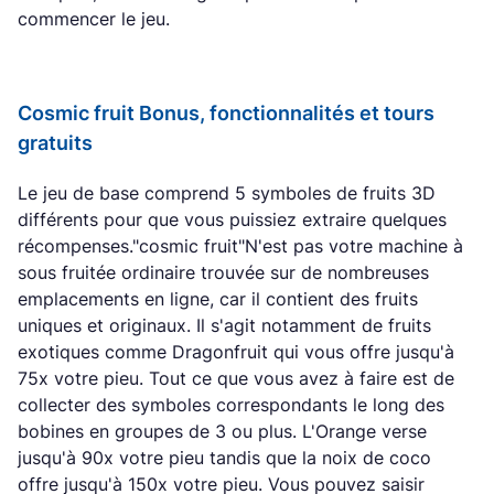
commencer le jeu.
cosmic fruit Bonus, fonctionnalités et tours
gratuits
Le jeu de base comprend 5 symboles de fruits 3D
différents pour que vous puissiez extraire quelques
récompenses."cosmic fruit"N'est pas votre machine à
sous fruitée ordinaire trouvée sur de nombreuses
emplacements en ligne, car il contient des fruits
uniques et originaux. Il s'agit notamment de fruits
exotiques comme Dragonfruit qui vous offre jusqu'à
75x votre pieu. Tout ce que vous avez à faire est de
collecter des symboles correspondants le long des
bobines en groupes de 3 ou plus. L'Orange verse
jusqu'à 90x votre pieu tandis que la noix de coco
offre jusqu'à 150x votre pieu. Vous pouvez saisir