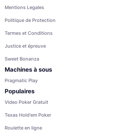
Mentions Legales
Politique de Protection
Termes et Conditions
Justice et épreuve
Sweet Bonanza
Machines à sous
Pragmatic Play
Populaires
Video Poker Gratuit
Texas Hold'em Poker
Roulette en ligne