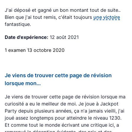
J'ai déposé et gagné un bon montant tout de suite..
Bien que j'ai tout remis, c'était toujours
une victoire
fantastique.
Date d'expérience:
12 août 2021
1 examen 13 octobre 2020
Je viens de trouver cette page de révision
lorsque mon…
Je viens de trouver cette page de révision lorsque ma
curiosité a eu le meilleur de moi. Je joue à Jackpot
Party depuis plusieurs années, ça n'a jamais vieilli, j'ai
joué assez longtemps pour atteindre le niveau 1230.
Et comme tout le monde écrivant une critique ici, a