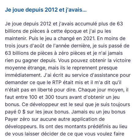
Je joue depuis 2012 et j'avais…
Je joue depuis 2012 et j'avais accumulé plus de 63
billions de pièces à cette époque et j'ai pu les
maintenir. Puis le jeu a changé en 2021. En moins de
trois jours d'août de l'année dernière, je suis passé de
63 billions de pièces à zéro pièces et je n'ai jamais
rien pu gagner depuis. Vous pouvez obtenir la victoire
moyenne étrange, mais ils le reprennent presque
immédiatement. J'ai écrit au service d'assistance pour
demander ce que le RTP était mis et il m'a dit qu'il
n'était pas en liberté pour dire. Chaque jour moyen, il
faut entre 100 et 300 tours avant d'obtenir un jeu
bonus. Ce développeur est le seul que je suis toujours
payé 0 $ sur les jeux bonus. Jamais eu un jeu bonus
Payer zéro sur aucune autre application de
développeurs. Ils ont des montants prédéfinis au lieu
de vous laisser décider de ce que vous voulez faire