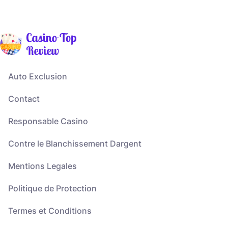
Auto Exclusion
Сontact
Responsable Casino
Contre le Blanchissement Dargent
Mentions Legales
Politique de Protection
Termes et Conditions