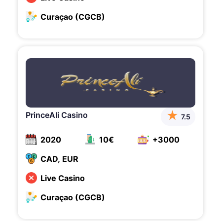
Curaçao (CGCB)
PrinceAli Casino
7.5
2020
10€
+3000
CAD, EUR
Live Casino
Curaçao (CGCB)